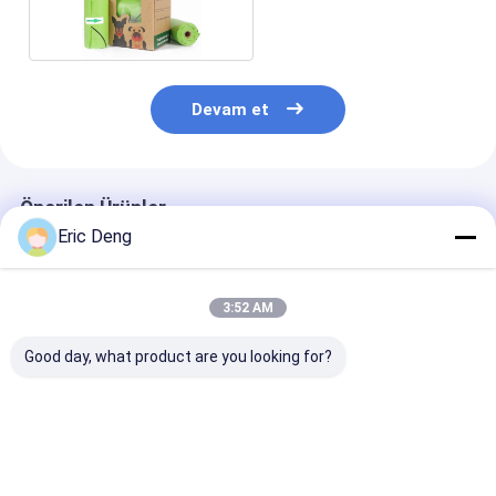
Poop Torbası
Devam et
Önerilen Ürünler
Eric Deng
3:52 AM
Good day, what product are you looking for?
Pet Kediler İçin Kolay
Çevreye Dikkatli
Ekolojik Dost 
Temizleme Jumbo
Köpek Sahipleri İçin
Sertifikalı Biyo
İpli Kokulu Çöp
Biyolojik Bölünür
Bölünür Köpek
Kutusu Gömlekleri
Köpek Bok Çuvalları
Çuvalları Grav
çanta
Baskı