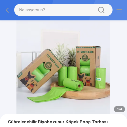
2
/
4
Gübrelenebilir Biyobozunur Köpek Poop Torbası