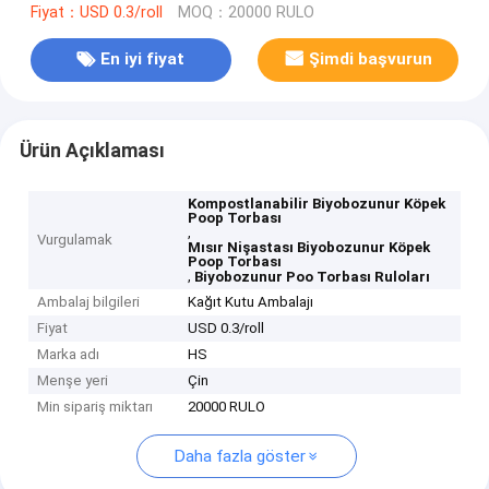
Fiyat：USD 0.3/roll
MOQ：20000 RULO
En iyi fiyat
Şimdi başvurun
Ürün Açıklaması
Kompostlanabilir Biyobozunur Köpek
Poop Torbası
,
Vurgulamak
Mısır Nişastası Biyobozunur Köpek
Poop Torbası
,
Biyobozunur Poo Torbası Ruloları
Ambalaj bilgileri
Kağıt Kutu Ambalajı
Fiyat
USD 0.3/roll
Marka adı
HS
Menşe yeri
Çin
Min sipariş miktarı
20000 RULO
Daha fazla göster