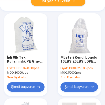
İhtiyacınızı Verin
İpli 8lb Tek
Müşteri Kendi Logolu
Kullanımlık PE Gravür
10LBS 20LBS LDPE
Baskı Yeniden
Şeffaf Plastik Buz
Fiyat:
USD0.02-0.08/pcs
Fiyat:
USD0.02-0.08/pcs
Kullanılabilir Buz
Torbaları
MOQ:
30000pcs
MOQ:
50000pcs
Torbaları
Son Fiyat alın
Son Fiyat alın
Şimdi başvurun
Şimdi başvurun