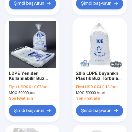
Şimdi başvurun
Şimdi başvurun
LDPE Yeniden
20lb LDPE Dayanıklı
Kullanılabilir Buz
Plastik Buz Torbaları
Torbaları
İpli Kapatma ile Isı
Fiyat:
USD0.01-0.07/pcs
Fiyat:
USD 0.04-0.13 /pcs
Yalıtımı
MOQ:
50000pcs
MOQ:
50000 Adet
Son Fiyat alın
Son Fiyat alın
Şimdi başvurun
Şimdi başvurun