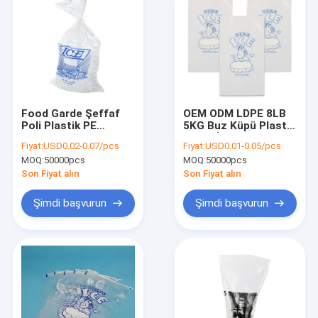
Food Garde Şeffaf
OEM ODM LDPE 8LB
Poli Plastik PE
5KG Buz Küpü Plastik
Yeniden Kullanılabilir
Torba İpli Yeniden
Fiyat:
USD0.02-0.07/pcs
Fiyat:
USD0.01-0.05/pcs
Buz Torbaları Özel
Kullanılabilir
MOQ:
50000pcs
MOQ:
50000pcs
Logo
Son Fiyat alın
Son Fiyat alın
Şimdi başvurun
Şimdi başvurun
Ev
Ürünler
Hakkımızda