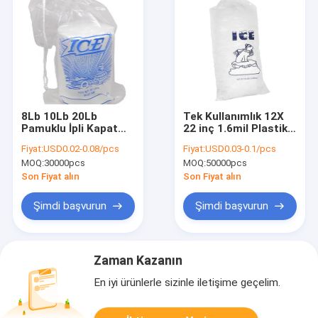
8Lb 10Lb 20Lb
Tek Kullanımlık 12X
Pamuklu İpli Kapatma
22 inç 1.6mil Plastik
ile Yeniden
Buz Torbaları Gravnre
Fiyat:
USD0.02-0.08/pcs
Fiyat:
USD0.03-0.1/pcs
Kullanılabilir Buz
Baskı
MOQ:
30000pcs
MOQ:
50000pcs
Torbaları
Son Fiyat alın
Son Fiyat alın
Şimdi başvurun
Şimdi başvurun
Zaman Kazanın
En iyi ürünlerle sizinle iletişime geçelim.