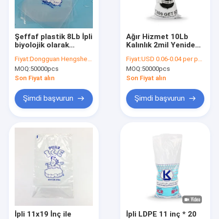
Fabrika turu
Kalite kontrol
Şeffaf plastik 8Lb İpli
Ağır Hizmet 10Lb
biyolojik olarak
Kalınlık 2mil Yeniden
Bize Ulaşın
parçalanabilen buz
Kullanılabilir Buz
Fiyat:
Dongguan Hengsheng Polybag
Fiyat:
USD 0.06-0.04 per pcs
torbaları Özel Baskılı
Torbaları MAX 14
MOQ:
50000pcs
MOQ:
50000pcs
renk
Haberler
Son Fiyat alın
Son Fiyat alın
Bir teklif isteği
Şimdi başvurun
Şimdi başvurun
Poli Plastik Torba
Biyolojik Tehlikeli Plastik Torbalar
tıbbi atık torbaları
Yeniden Kullanılabilir Buz Torbaları
İpli 11x19 İnç ile
İpli LDPE 11 inç * 20