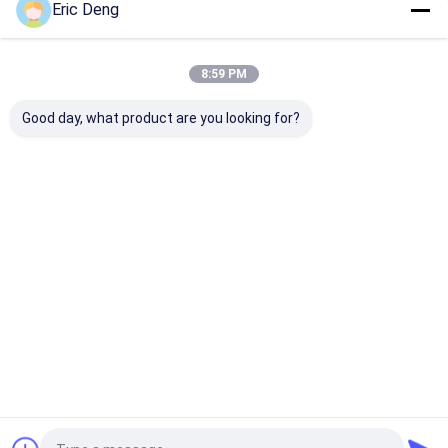
Eric Deng
Kategorilerimiz
8:59 PM
Good day, what product are you looking for?
Poli Plastik Torba
Biyolojik Tehlikeli
tıbbi atık torb
Plastik Torbalar
Ana
Hakkımızda
Bize
Desktop
sayfa
ulaşın
Site
Site Haritası
Gizlilik Politikası
Kalite
Poli Plastik Torba
Çin fabrikası.Copyright © 2026 Dongguan
Hengsheng Polybag Co., Ltd.. All Rights Reserved.