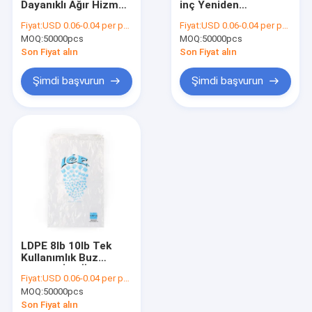
Dayanıklı Ağır Hizmet
inç Yeniden
Önceden Açılmış Çantalar
Plastik 8 lb buz
Kullanılabilir Buz
Fiyat:
USD 0.06-0.04 per pcs
Fiyat:
USD 0.06-0.04 per pcs
torbaları
Torbaları Özel Boyut
MOQ:
Ekmek Paketleme Torbaları
50000pcs
MOQ:
50000pcs
Son Fiyat alın
Son Fiyat alın
Biyobozunur Köpek Poop Torbası
Şimdi başvurun
Şimdi başvurun
Özel Plastik Hediyelik Çantalar
Kendinden Yapışkanlı Plastik Torba
Kilitli Plastik Torbalar
Plastik Gazete Poşetleri
Kurye Plastik Torba
LDPE 8lb 10lb Tek
Numune Taşıma Çantası
Kullanımlık Buz
Torbası İpli Özel
Fiyat:
USD 0.06-0.04 per pcs
Boyut
Geri Dönüşümlü Çöp Torbaları
MOQ:
50000pcs
Son Fiyat alın