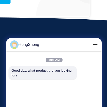
HengSheng
1:06 AM
Etkinlikler
Good day, what product are you looking 
Bir teklif isteği
for?
Vakalar
tel 86-769-86593128
Haberler
Faks 86-769-86593138


