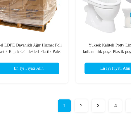
el LDPE Dayanıklı Ağır Hizmet Poli
Yüksek Kaliteli Potty Li
astik Kapak Gömlekleri Plastik Palet
kullanımlık poşet Plastik poş
Kapağı
Liner Güçlü Absorbent Ya
En İyi Fiyatı Alın
En İyi Fiyatı Alın
1
2
3
4