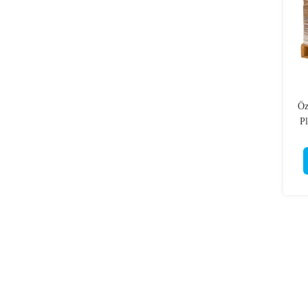
Öz
Pl