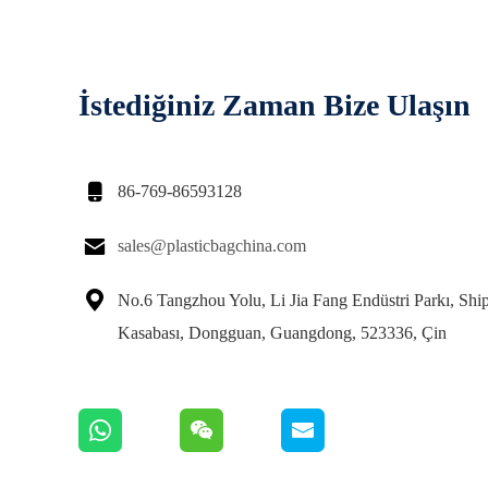
İstediğiniz Zaman Bize Ulaşın

86-769-86593128

sales@plasticbagchina.com

No.6 Tangzhou Yolu, Li Jia Fang Endüstri Parkı, Ship
Kasabası, Dongguan, Guangdong, 523336, Çin