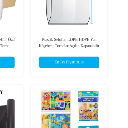
ffaf Özel
Plastik Selofan LDPE HDPE Yan
Torba
Köşebent Torbalar Açılıp Kapanabilir
Şeffaf Düz
En İyi Fiyatı Alın