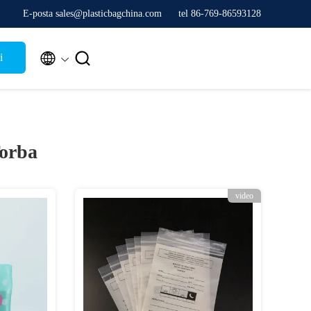
E-posta sales@plasticbagchina.com
tel 86-769-86593128


i
Torba
video