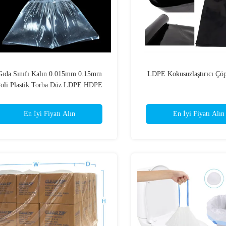
Gıda Sınıfı Kalın 0.015mm 0.15mm
LDPE Kokusuzlaştırıcı Çöp
oli Plastik Torba Düz LDPE HDPE
En İyi Fiyatı Alın
En İyi Fiyatı Alın