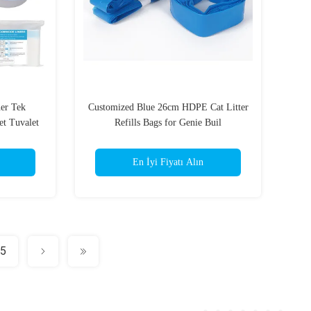
ner Tek
Customized Blue 26cm HDPE Cat Litter
et Tuvalet
Refills Bags for Genie Buil
stıkla
En İyi Fiyatı Alın
5