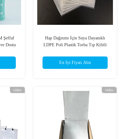
 Şeffaf
Hap Dağıtımı İçin Suya Dayanıklı
vre Dostu
LDPE Poli Plastik Torba Tıp Kilitli
En İyi Fiyatı Alın
video
video