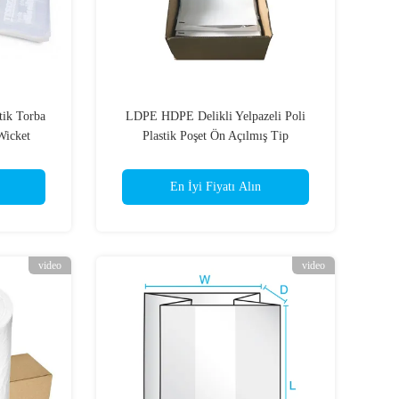
tik Torba
LDPE HDPE Delikli Yelpazeli Poli
Wicket
Plastik Poşet Ön Açılmış Tip
En İyi Fiyatı Alın
video
video