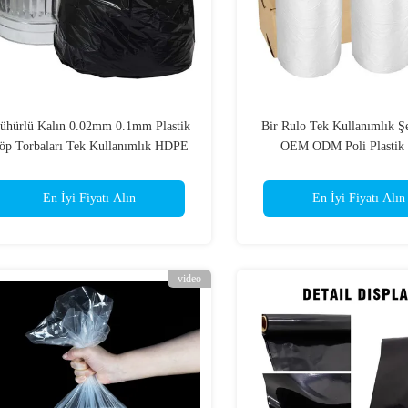
ühürlü Kalın 0.02mm 0.1mm Plastik
Bir Rulo Tek Kullanımlık Şe
öp Torbaları Tek Kullanımlık HDPE
OEM ODM Poli Plastik 
LDPE
En İyi Fiyatı Alın
En İyi Fiyatı Alın
video