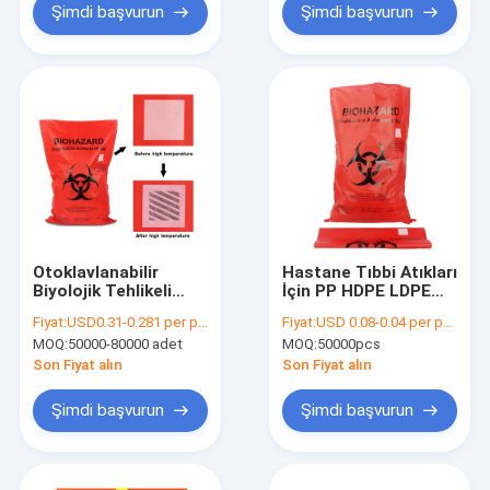
Şimdi başvurun
Şimdi başvurun
Otoklavlanabilir
Hastane Tıbbi Atıkları
Biyolojik Tehlikeli
İçin PP HDPE LDPE
Plastik Torbalar
Biyolojik Tehlikeli
Fiyat:
USD0.31-0.281 per pcs
Fiyat:
USD 0.08-0.04 per pcs
Plastik Torbalar
MOQ:
50000-80000 adet
MOQ:
50000pcs
Son Fiyat alın
Son Fiyat alın
Şimdi başvurun
Şimdi başvurun