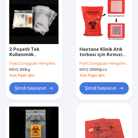
2 Poşetli Tek
Hastane Klinik Atık
Kullanımlık
torbası için Kırmızı
Otoklavlanabilir
Sarı Otoklav
Fiyat:
Dongguan Hengsheng Polybag
Fiyat:
Dongguan Hengsheng Polybag
Numune Alma
Biohazard Plastik
MOQ:
300kg
MOQ:
30000pcs
Torbaları
Torbalar, Tıbbi atık
torbası
Son Fiyat alın
Son Fiyat alın
Şimdi başvurun
Şimdi başvurun
Ev
Ürünler
Hakkımızda