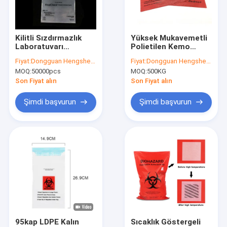
Fabrika turu
Kalite kontrol
Kilitli Sızdırmazlık
Yüksek Mukavemetli
Laboratuvarı
Polietilen Kemo
Bize Ulaşın
Patolojisi Biyolojik
Biyolojik Tehlikeli
Fiyat:
Dongguan Hengsheng Polybag
Fiyat:
Dongguan Hengsheng Polybag
Tehlike Numune
Plastik Torbalar
MOQ:
50000pcs
MOQ:
500KG
Çantası Tıbbi
HDPE LDPE PP
Haberler
Paketleme
Son Fiyat alın
Son Fiyat alın
Bir teklif isteği
Şimdi başvurun
Şimdi başvurun
Poli Plastik Torba
Biyolojik Tehlikeli Plastik Torbalar
tıbbi atık torbaları
Yeniden Kullanılabilir Buz Torbaları
95kap LDPE Kalın
Sıcaklık Göstergeli