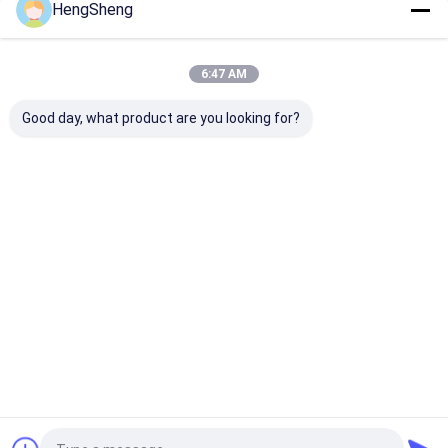
HengSheng
Kategorilerimiz
6:47 AM
Good day, what product are you looking for?
Poli Plastik Torba
Biyolojik Tehlikeli
tıbbi atık torb
Plastik Torbalar
Ana
Hakkımızda
Bize
Desktop
sayfa
ulaşın
Site
Site Haritası
Gizlilik Politikası
Kalite
Poli Plastik Torba
Çin fabrikası.Copyright © 2026 Dongguan
Hengsheng Polybag Co., Ltd.. All Rights Reserved.