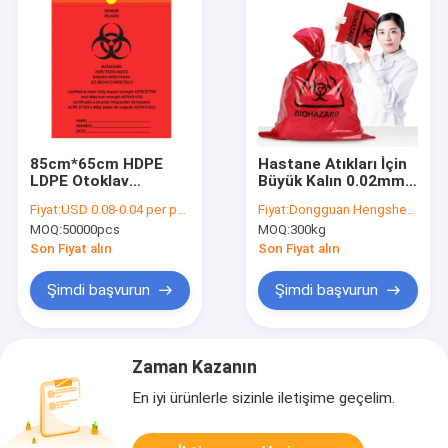
85cm*65cm HDPE
Hastane Atıkları İçin
LDPE Otoklav
Büyük Kalın 0.02mm
Biyolojik Tehlike
0.1mm Biyolojik
Fiyat:
USD 0.08-0.04 per pcs
Fiyat:
Dongguan Hengsheng Polybag
Torbaları İpli Tasarım
Tehlikeli Plastik
MOQ:
50000pcs
MOQ:
300kg
Torbalar
Son Fiyat alın
Son Fiyat alın
Şimdi başvurun
Şimdi başvurun
Zaman Kazanın
En iyi ürünlerle sizinle iletişime geçelim.