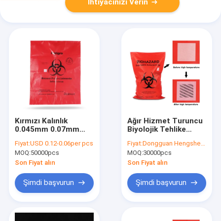
İhtiyacınızı Verin
Kırmızı Kalınlık
Ağır Hizmet Turuncu
0.045mm 0.07mm
Biyolojik Tehlike
Biyolojik Tehlikeli
Plastik Torbalar Tıbbi
Fiyat:
USD 0.12-0.06per pcs
Fiyat:
Dongguan Hengsheng Polybag
Çöp Torbaları ASTM
Çöp Kutusu Astarı
MOQ:
50000pcs
MOQ:
30000pcs
Standartları
Son Fiyat alın
Son Fiyat alın
Şimdi başvurun
Şimdi başvurun