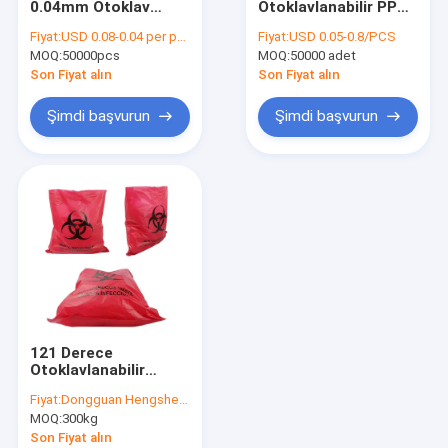
0.04mm Otoklav
Otoklavlanabilir PP
Önceden Açılmış Çantalar
Plastik Torbalar
Biyolojik Tehlikeli
Fiyat:
USD 0.08-0.04 per pcs
Fiyat:
USD 0.05-0.8/PCS
Biyolojik Tehlike Kilitli
Plastik Torbalar
MOQ:
Ekmek Paketleme Torbaları
50000pcs
MOQ:
50000 adet
Son Fiyat alın
Son Fiyat alın
Biyobozunur Köpek Poop Torbası
Şimdi başvurun
Şimdi başvurun
Özel Plastik Hediyelik Çantalar
Kendinden Yapışkanlı Plastik Torba
Kilitli Plastik Torbalar
Plastik Gazete Poşetleri
Kurye Plastik Torba
121 Derece
Numune Taşıma Çantası
Otoklavlanabilir
Biyotehlike Plastik
Fiyat:
Dongguan Hengsheng Polybag
Torbalar, Isı Yalıtımı
Geri Dönüşümlü Çöp Torbaları
MOQ:
300kg
ve Tıbbi Atık için
Özelleştirilebilir
Son Fiyat alın