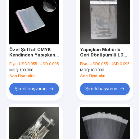
Özel Şeffaf CMYK
Yapışkan Mühürlü
Kendinden Yapışkanlı
Geri Dönüşümlü LDPE
Plastik Torba Selofan
OPP Peel Ve Contalı
Fiyat:
USD0.055~USD 0.095
Fiyat:
USD0.055~USD 0.095
OPP BOPP
Plastik Torba CMYK
MOQ:
100.000
MOQ:
100.000
Baskı
Son Fiyat alın
Son Fiyat alın
Şimdi başvurun
Şimdi başvurun
Ev
Ürünler
Hakkımızda