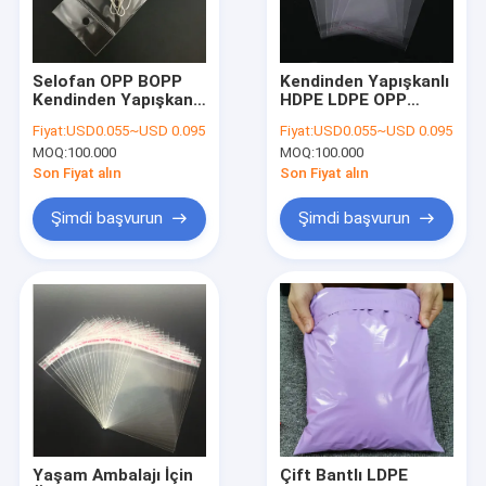
Fabrika turu
Kalite kontrol
Selofan OPP BOPP
Kendinden Yapışkanlı
Kendinden Yapışkanlı
HDPE LDPE OPP
Bize Ulaşın
Plastik Poşet Şeffaf
Plastik Başlıklı Çanta
Fiyat:
USD0.055~USD 0.095
Fiyat:
USD0.055~USD 0.095
Plastik
OEM Beyaz Şeffaf
MOQ:
100.000
MOQ:
100.000
Haberler
Son Fiyat alın
Son Fiyat alın
Bir teklif isteği
Şimdi başvurun
Şimdi başvurun
Poli Plastik Torba
Biyolojik Tehlikeli Plastik Torbalar
tıbbi atık torbaları
Yeniden Kullanılabilir Buz Torbaları
Yaşam Ambalajı İçin
Çift Bantlı LDPE