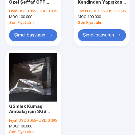
Özel Şeffaf OPP
Kendinden Yapışkanlı
Önceden Açılmış Çantalar
Kendinden Yapışkanlı
Contalı Plastik
Fiyat:
USD0.055~USD 0.095
Fiyat:
USD0.055~USD 0.095
Plastik Torba
Torbalar Suya
MOQ:
Ekmek Paketleme Torbaları
100.000
MOQ:
100.000
Dayanıklı Postalar
Son Fiyat alın
Son Fiyat alın
Biyobozunur Köpek Poop Torbası
Şimdi başvurun
Şimdi başvurun
Özel Plastik Hediyelik Çantalar
Kendinden Yapışkanlı Plastik Torba
Kilitli Plastik Torbalar
Plastik Gazete Poşetleri
Kurye Plastik Torba
Gömlek Kumaş
Numune Taşıma Çantası
Ambalaj için SGS
HDPE LDPE
Fiyat:
USD0.055~USD 0.095
Kendinden Yapışkanlı
Geri Dönüşümlü Çöp Torbaları
MOQ:
100.000
Plastik Torba
Son Fiyat alın