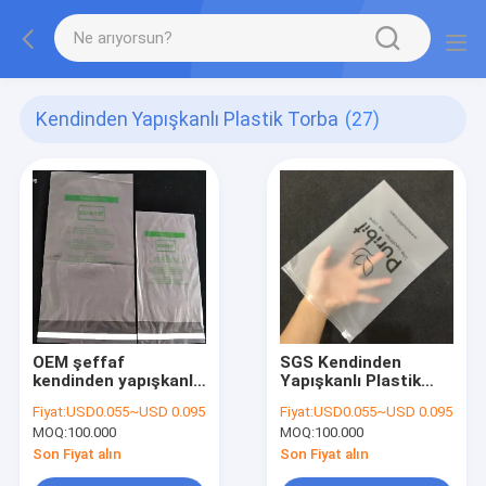
Kendinden Yapışkanlı Plastik Torba
(27)
OEM şeffaf
SGS Kendinden
kendinden yapışkanlı
Yapışkanlı Plastik
plastik torba
Torba
Fiyat:
USD0.055~USD 0.095
Fiyat:
USD0.055~USD 0.095
MOQ:
100.000
MOQ:
100.000
Son Fiyat alın
Son Fiyat alın