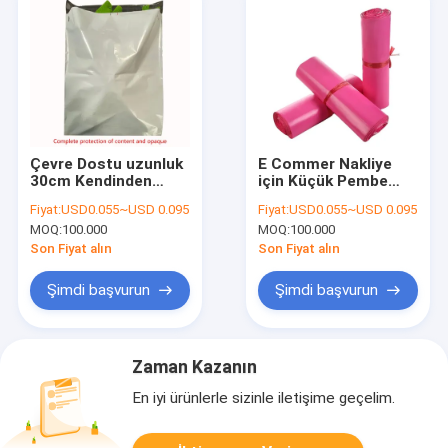
Çevre Dostu uzunluk
E Commer Nakliye
30cm Kendinden
için Küçük Pembe
Yapışkanlı Plastik
17x30cm Kendinden
Fiyat:
USD0.055~USD 0.095
Fiyat:
USD0.055~USD 0.095
Torba Geri
Yapışkanlı Kurye
MOQ:
100.000
MOQ:
100.000
Dönüştürülebilir Poli
Çantaları
Son Fiyat alın
Son Fiyat alın
Şimdi başvurun
Şimdi başvurun
Zaman Kazanın
En iyi ürünlerle sizinle iletişime geçelim.