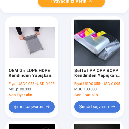
İhtiyacınızı Verin
OEM Gri LDPE HDPE
Şeffaf PP OPP BOPP
Kendinden Yapışkanlı
Kendinden Yapışkanlı
Plastik Torba Çeşitli
Contalı Plastik
Fiyat:
USD0.055~USD 0.095
Fiyat:
USD0.055~USD 0.095
Yaygın Kullanım
Torbalar Özel Baskılı
MOQ:
100.000
MOQ:
100.000
Son Fiyat alın
Son Fiyat alın
Şimdi başvurun
Şimdi başvurun