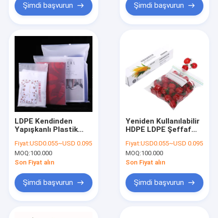
Şimdi başvurun
Şimdi başvurun
LDPE Kendinden
Yeniden Kullanılabilir
Yapışkanlı Plastik
HDPE LDPE Şeffaf
Poşet
Kilitli Çanta Çift
Fiyat:
USD0.055~USD 0.095
Fiyat:
USD0.055~USD 0.095
Fermuarlı
MOQ:
100.000
MOQ:
100.000
Sızdırmazlık
Son Fiyat alın
Son Fiyat alın
Şimdi başvurun
Şimdi başvurun