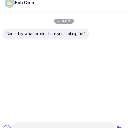
Bob Chen
Kategorilerimiz
7:54 PM
Good day, what product are you looking for?
Poli Plastik Torba
Biyolojik Tehlikeli
tıbbi atık torb
Plastik Torbalar
Ana
Hakkımızda
Bize
Desktop
sayfa
ulaşın
Site
Site Haritası
Gizlilik Politikası
Kalite
Poli Plastik Torba
Çin fabrikası.Copyright © 2026 Dongguan
Hengsheng Polybag Co., Ltd.. All Rights Reserved.