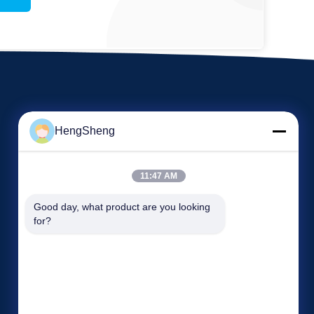
HengSheng
11:47 AM
Etkinlikler
Good day, what product are you looking 
Bir teklif isteği
for?
Vakalar
tel 86-769-86593128
Haberler
Faks 86-769-86593138


