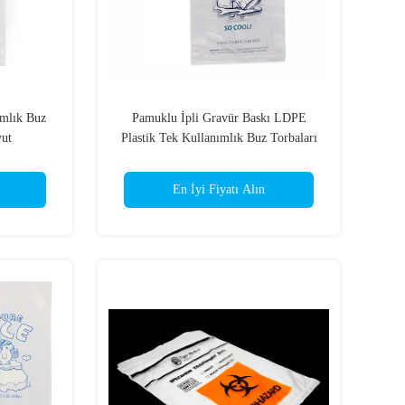
ımlık Buz
Pamuklu İpli Gravür Baskı LDPE
yut
Plastik Tek Kullanımlık Buz Torbaları
En İyi Fiyatı Alın