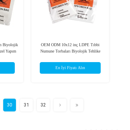
n Biyolojik
OEM ODM 10x12 inç LDPE Tıbbi
zel Yapım
Numune Torbaları Biyolojik Tehlike
Paketleme
En İyi Fiyatı Alın
30
31
32