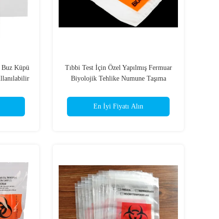
Buz Küpü
Tıbbi Test İçin Özel Yapılmış Fermuar
lanılabilir
Biyolojik Tehlike Numune Taşıma
Çantaları
En İyi Fiyatı Alın