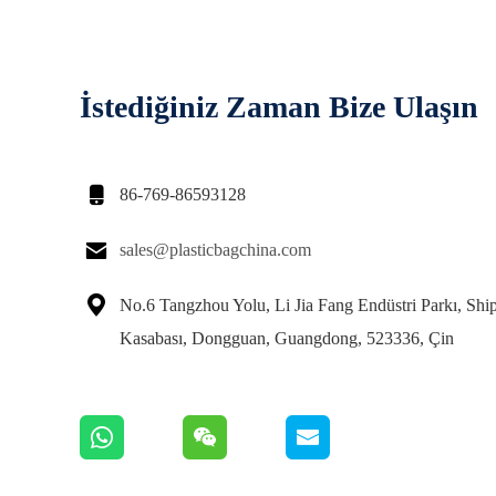
İstediğiniz Zaman Bize Ulaşın

86-769-86593128

sales@plasticbagchina.com

No.6 Tangzhou Yolu, Li Jia Fang Endüstri Parkı, Ship
Kasabası, Dongguan, Guangdong, 523336, Çin