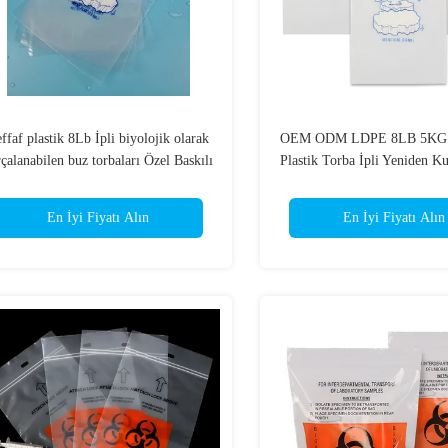
ffaf plastik 8Lb İpli biyolojik olarak
OEM ODM LDPE 8LB 5KG 
çalanabilen buz torbaları Özel Baskılı
Plastik Torba İpli Yeniden Kul
En İyi Fiyatı Alın
En İyi Fiyatı Alın