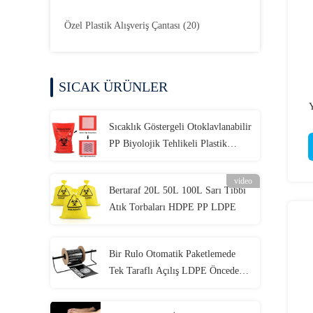
Özel Plastik Alışveriş Çantası
(20)
SICAK ÜRÜNLER
Y
Sıcaklık Göstergeli Otoklavlanabilir
PP Biyolojik Tehlikeli Plastik
Torbalar
video
Bertaraf 20L 50L 100L Sarı Tıbbi
Atık Torbaları HDPE PP LDPE
Bir Rulo Otomatik Paketlemede
Tek Taraflı Açılış LDPE Önceden
Açılmış Torbalar