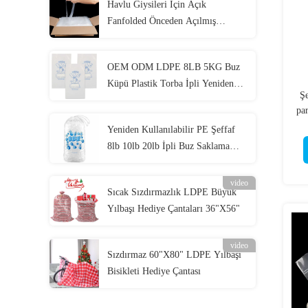
Havlu Giysileri İçin Açık
Fanfolded Önceden Açılmış
Çantalar Otomatik Paketleme
OEM ODM LDPE 8LB 5KG Buz
Küpü Plastik Torba İpli Yeniden
Şe
Kullanılabilir
par
Yeniden Kullanılabilir PE Şeffaf
8lb 10lb 20lb İpli Buz Saklama
Çantası
video
Sıcak Sızdırmazlık LDPE Büyük
Yılbaşı Hediye Çantaları 36"X56"
video
Sızdırmaz 60"X80" LDPE Yılbaşı
Bisikleti Hediye Çantası