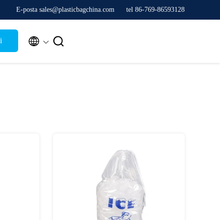
E-posta sales@plasticbagchina.com
tel 86-769-86593128


i