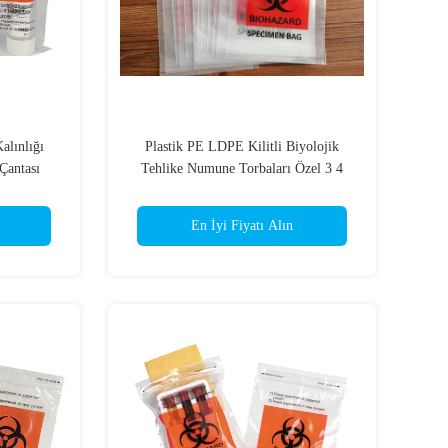
alınlığı
Plastik PE LDPE Kilitli Biyolojik
antası
Tehlike Numune Torbaları Özel 3 4
Katman
En İyi Fiyatı Alın