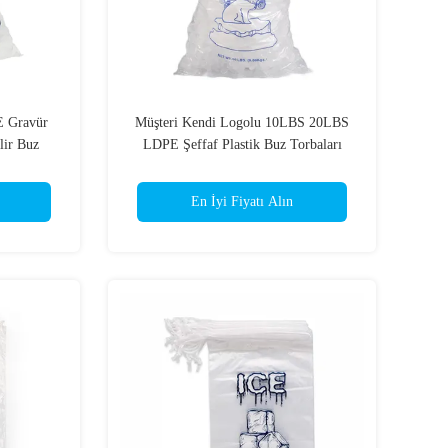
E Gravür
Müşteri Kendi Logolu 10LBS 20LBS
lir Buz
LDPE Şeffaf Plastik Buz Torbaları
En İyi Fiyatı Alın