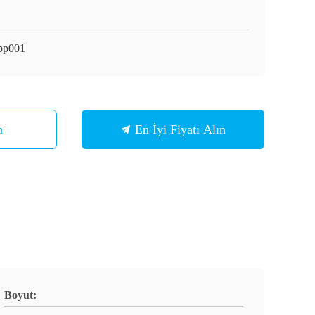
pp001
n
En İyi Fiyatı Alın
Boyut: