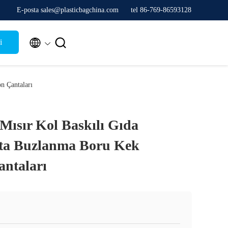
E-posta sales@plasticbagchina.com
tel 86-769-86593128


i
n Çantaları
Mısır Kol Baskılı Gıda
sta Buzlanma Boru Kek
ntaları