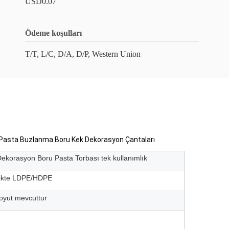
USD0.07
Ödeme koşulları
T/T, L/C, D/A, D/P, Western Union
rı Pasta Buzlanma Boru Kek Dekorasyon Çantaları
Dekorasyon Boru Pasta Torbası tek kullanımlık
rlikte LDPE/HDPE
boyut mevcuttur